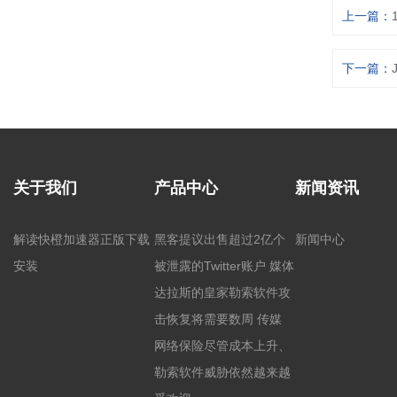
上一篇：
下一篇：
关于我们
产品中心
新闻资讯
解读快橙加速器正版下载
黑客提议出售超过2亿个
新闻中心
安装
被泄露的Twitter账户 媒体
达拉斯的皇家勒索软件攻
击恢复将需要数周 传媒
网络保险尽管成本上升、
勒索软件威胁依然越来越