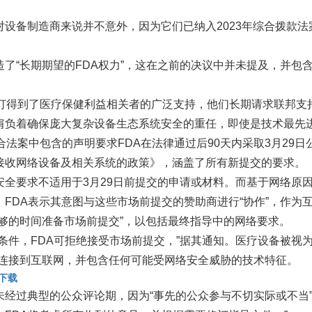
对设备制造商来说并不意外，因为它们已纳入2023年综合拨款法案
造了“长期期望的FDA权力”，这在之前的决议中并未提及，并包
修订得到了医疗保健利益相关者的广泛支持，他们长期请求联邦支
肩负着确保庞大复杂设备生态系统安全的重任，即使是技术最先
综合法案中包含的声明要求FDA在法律通过后90天内采取3月2
接收网络设备及相关系统的政策》，涵盖了所有新提交的要求。
安全要求不适用于3月29日前提交的申请或材料。而基于网络原因的
，FDA表示其意图与这些市场前提交的赞助商进行“协作”，作为
足够的时间准备市场前提交”，以包括最终指导中的网络要求。
足条件，FDA可拒绝接受市场前提交，”据其通知。医疗设备被视为
以连接到互联网，并包含任何可能受网络安全威胁的技术特征。
下载
未经过典型的公众评论期，因为“事先的公众参与不切实际或不当